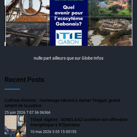
nulle part ailleurs que sur Globe Infos
Recent Posts
L’ultime étreinte : Hommage vibrant à Aymar Tengué, grand
amant de la justice
25 juin 2026 7 07 36 06366
Tchad-Algérie : SONELGAZ accélère son offensive
énergétique à N’Djaména
10 mai 2026 5 05 15 05155