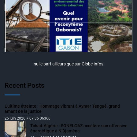
nulle part ailleurs que sur Globe Infos
Recent Posts
L’ultime étreinte : Hommage vibrant à Aymar Tengué, grand
amant de la justice
25 juin 2026 7 07 36 06366
Tchad-Algérie : SONELGAZ accélère son offensive
énergétique à N’Djaména