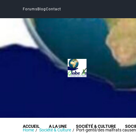
Forums
Blog
Contact
Globe Infos
INFORMER SANS DÉFORMER
ACCUEIL
A LA UNE
SOCIÉTÉ & CULTURE
SOCI
Home
Société & Culture
Port-gentil/des malfrats causen