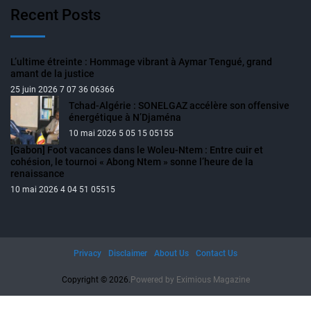
Recent Posts
L’ultime étreinte : Hommage vibrant à Aymar Tengué, grand
amant de la justice
25 juin 2026 7 07 36 06366
Tchad-Algérie : SONELGAZ accélère son offensive
énergétique à N’Djaména
10 mai 2026 5 05 15 05155
[Gabon] Foot vacances dans le Woleu-Ntem : Entre cuir et
cohésion, le tournoi « Abong Ntem » sonne l’heure de la
renaissance
10 mai 2026 4 04 51 05515
Privacy
Disclaimer
About Us
Contact Us
Copyright © 2026.
Powered by
Eximious Magazine