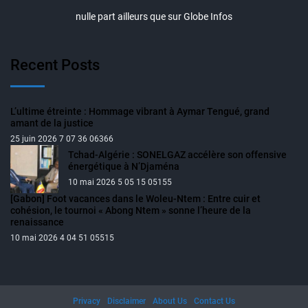
nulle part ailleurs que sur Globe Infos
Recent Posts
L’ultime étreinte : Hommage vibrant à Aymar Tengué, grand
amant de la justice
25 juin 2026 7 07 36 06366
Tchad-Algérie : SONELGAZ accélère son offensive
énergétique à N’Djaména
10 mai 2026 5 05 15 05155
[Gabon] Foot vacances dans le Woleu-Ntem : Entre cuir et
cohésion, le tournoi « Abong Ntem » sonne l’heure de la
renaissance
10 mai 2026 4 04 51 05515
Privacy
Disclaimer
About Us
Contact Us