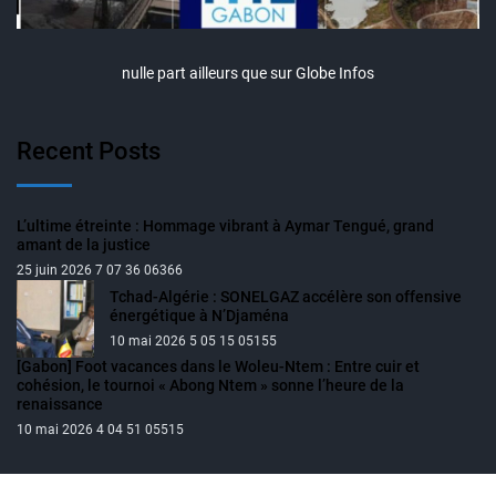
nulle part ailleurs que sur Globe Infos
Recent Posts
L’ultime étreinte : Hommage vibrant à Aymar Tengué, grand
amant de la justice
25 juin 2026 7 07 36 06366
Tchad-Algérie : SONELGAZ accélère son offensive
énergétique à N’Djaména
10 mai 2026 5 05 15 05155
[Gabon] Foot vacances dans le Woleu-Ntem : Entre cuir et
cohésion, le tournoi « Abong Ntem » sonne l’heure de la
renaissance
10 mai 2026 4 04 51 05515