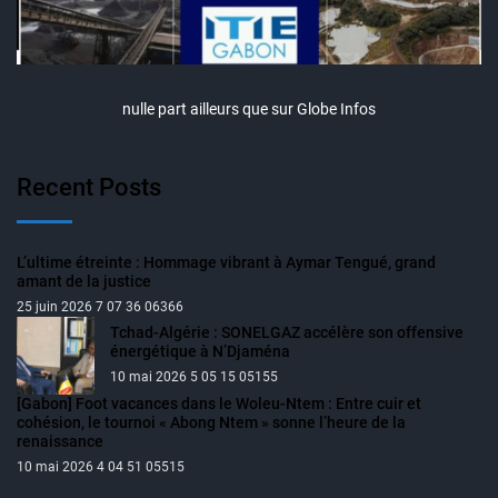
nulle part ailleurs que sur Globe Infos
Recent Posts
L’ultime étreinte : Hommage vibrant à Aymar Tengué, grand
amant de la justice
25 juin 2026 7 07 36 06366
Tchad-Algérie : SONELGAZ accélère son offensive
énergétique à N’Djaména
10 mai 2026 5 05 15 05155
[Gabon] Foot vacances dans le Woleu-Ntem : Entre cuir et
cohésion, le tournoi « Abong Ntem » sonne l’heure de la
renaissance
10 mai 2026 4 04 51 05515