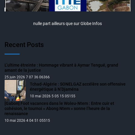
nulle part ailleurs que sur Globe Infos
Recent Posts
L’ultime étreinte : Hommage vibrant à Aymar Tengué, grand
amant de la justice
25 juin 2026 7 07 36 06366
Tchad-Algérie : SONELGAZ accélère son offensive
énergétique à N’Djaména
10 mai 2026 5 05 15 05155
[Gabon] Foot vacances dans le Woleu-Ntem : Entre cuir et
cohésion, le tournoi « Abong Ntem » sonne l’heure de la
renaissance
10 mai 2026 4 04 51 05515