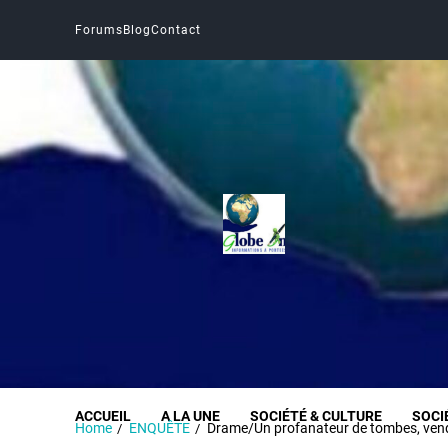
Forums
Blog
Contact
Globe Infos
INFORMER SANS DÉFORMER
ACCUEIL
A LA UNE
SOCIÉTÉ & CULTURE
SOCI
Home
ENQUÊTE
Drame/Un profanateur de tombes, vende