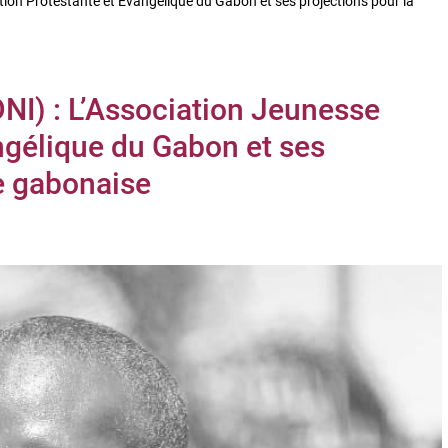
ction Protestante et Évangélique du Gabon et ses projections pour la
DNI) : L’Association Jeunesse
ngélique du Gabon et ses
e gabonaise