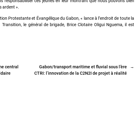
lons responsabiliser ces jeunes en leur montrant que nous pouvons bien
s ardent ».
tion Protestante et Évangélique du Gabon, « lance à l’endroit de toute la
 Transition, le général de brigade, Brice Clotaire Oligui Nguema, il est
me central
Gabon/transport maritime et fluvial sous l’ère
→
idaire
CTRI: l’innovation de la C2N2I de projet à réalité