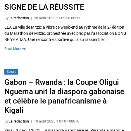
SIGNE DE LA RÉUSSITE
By
La rédaction
20 août 2025 21 09 56 08568
LEA La ville de Mitzic a vibré ce week-end au rythme de la 2ᵉ édition
du Marathon de Mitzic, orchestrée avec brio par l’association BONG
BE YE ADZA. Une rencontre sportive qui a su rassembler,…
Read More
Sport
Gabon – Rwanda : la Coupe Oligui
Nguema unit la diaspora gabonaise
et célèbre le panafricanisme à
Kigali
By
La rédaction
19 août 2025 1 01 07 08078
Kigali, 17 août 2025. La diaspora gabonaise au Rwanda a marqué