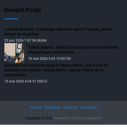
Recent Posts
L’ultime étreinte : Hommage vibrant à Aymar Tengué, grand
amant de la justice
25 juin 2026 7 07 36 06366
Tchad-Algérie : SONELGAZ accélère son offensive
énergétique à N’Djaména
10 mai 2026 5 05 15 05155
[Gabon] Foot vacances dans le Woleu-Ntem : Entre cuir et
cohésion, le tournoi « Abong Ntem » sonne l’heure de la
renaissance
10 mai 2026 4 04 51 05515
Privacy
Disclaimer
About Us
Contact Us
Copyright © 2026.
Powered by
Eximious Magazine