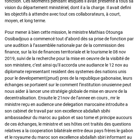
fonction. Ces Moments pendant lesquels il avait présenté à tous sa
vision du département ministériel, dont il a la charge. Il avait defini
les objectifs à attendre avec tout ces collaborateurs, à court,
moyen, et long terme.
Pour mener à bien cette mission, le ministre Mathias Otounga
Ossibadjouo a commencé tout d’abord dès sa prise de fonction par
une audition à l’assemblée nationale par de la commission des
finance, sur la loi de finances territoriale et le tourisme le 08 nov
2019, suivi de la recherche pour la mise en oeuvre de la visibité de
son ministere, c’est ainsi qu’il accorda une audiance le 12 nov au
diplomate representant resident des systemes des nations unis
pour le developement(pnud) pres de la republique gabonaise, leurs
échanges se portaient sur le comment l’institution onusienne peut
nous aider à lancer une stratégie globale de mise en œuvre de la
decentralisation. Ensuite le 21nov de l’annee en cours , mr le
ministre reçu en audience une delegation marocaine introduite a
son cabinet de travail par son excellence abdallah sbihi
ambassadeur du maroc au gabon et sao tome et principe aucours
de ces échanges, le ministre et ses hôtes ont traités des questions
relatives a la cooperation bilatérale entre deux pays frères le gabon
et le royaume du maroc son excellence abdallah sbiri informant au