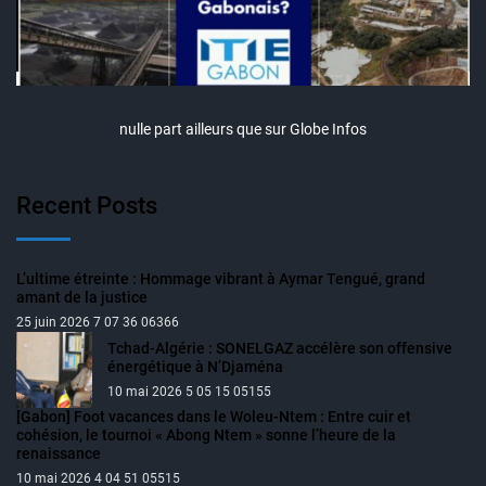
nulle part ailleurs que sur Globe Infos
Recent Posts
L’ultime étreinte : Hommage vibrant à Aymar Tengué, grand
amant de la justice
25 juin 2026 7 07 36 06366
Tchad-Algérie : SONELGAZ accélère son offensive
énergétique à N’Djaména
10 mai 2026 5 05 15 05155
[Gabon] Foot vacances dans le Woleu-Ntem : Entre cuir et
cohésion, le tournoi « Abong Ntem » sonne l’heure de la
renaissance
10 mai 2026 4 04 51 05515