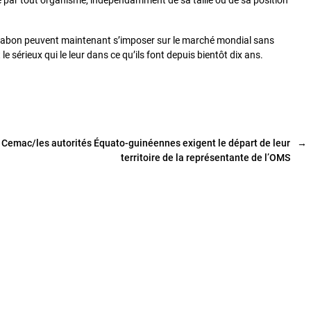
sée par tout organisme, indépendamment de sa taille ou de sa position
Gabon peuvent maintenant s’imposer sur le marché mondial sans
sérieux qui le leur dans ce qu’ils font depuis bientôt dix ans.
Cemac/les autorités Équato-guinéennes exigent le départ de leur
→
territoire de la représentante de l’OMS