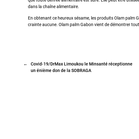
que toute denrée alimentaire est sûre. Elle peut être utili
dans la chaîne alimentaire.
En obtenant ce heureux sésame, les produits Olam palm 
crainte aucune. Olam palm Gabon vient de démontrer tout le 
←
Covid-19/DrMax Limoukou le Minsanté réceptionne
un énième don de la SOBRAGA