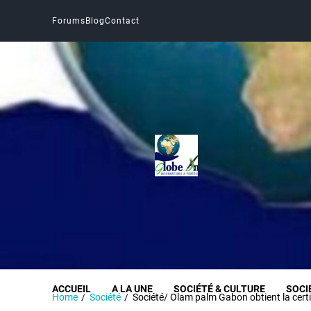
Forums
Blog
Contact
Globe Infos
INFORMER SANS DÉFORMER
ACCUEIL
A LA UNE
SOCIÉTÉ & CULTURE
SOCI
Home
Société
Société/ Olam palm Gabon obtient la cert