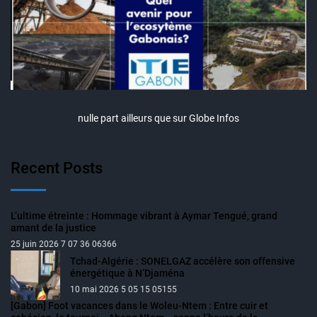
nulle part ailleurs que sur Globe Infos
Recent Posts
L’ultime étreinte : Hommage vibrant à Aymar Tengué, grand
amant de la justice
25 juin 2026 7 07 36 06366
Tchad-Algérie : SONELGAZ accélère son offensive
énergétique à N’Djaména
10 mai 2026 5 05 15 05155
[Gabon] Foot vacances dans le Woleu-Ntem : Entre cuir et