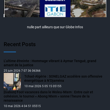
nulle part ailleurs que sur Globe Infos
Recent Posts
L’ultime étreinte : Hommage vibrant à Aymar Tengué, grand
amant de la justice
25 juin 2026 7 07 36 06366
Tchad-Algérie : SONELGAZ accélère son offensive
énergétique à N’Djaména
10 mai 2026 5 05 15 05155
[Gabon] Foot vacances dans le Woleu-Ntem : Entre cuir et
cohésion, le tournoi « Abong Ntem » sonne l’heure de la
renaissance
10 mai 2026 4 04 51 05515