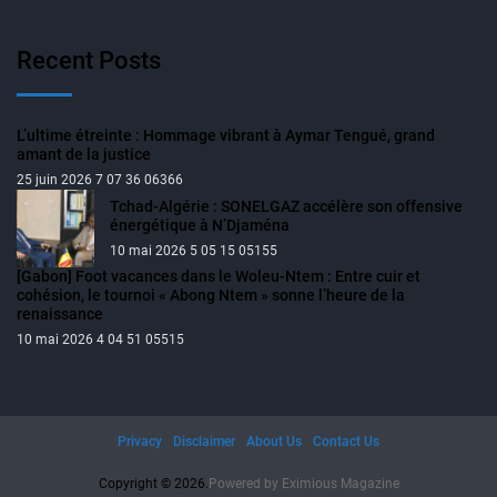
Recent Posts
L’ultime étreinte : Hommage vibrant à Aymar Tengué, grand
amant de la justice
25 juin 2026 7 07 36 06366
Tchad-Algérie : SONELGAZ accélère son offensive
énergétique à N’Djaména
10 mai 2026 5 05 15 05155
[Gabon] Foot vacances dans le Woleu-Ntem : Entre cuir et
cohésion, le tournoi « Abong Ntem » sonne l’heure de la
renaissance
10 mai 2026 4 04 51 05515
Privacy
Disclaimer
About Us
Contact Us
Copyright © 2026.
Powered by
Eximious Magazine