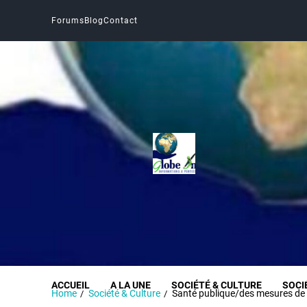
Forums
Blog
Contact
Globe Infos
INFORMER SANS DÉFORMER
ACCUEIL
A LA UNE
SOCIÉTÉ & CULTURE
SOCI
Home
Société & Culture
Santé publique/des mesures de p