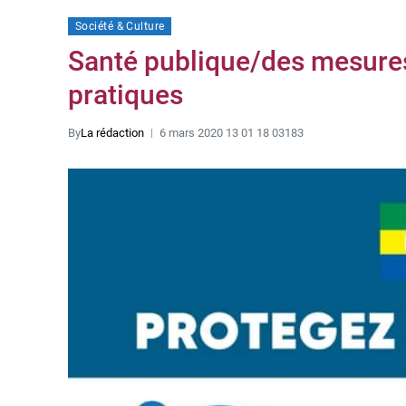
Société & Culture
Santé publique/des mesures
pratiques
By
La rédaction
6 mars 2020 13 01 18 03183