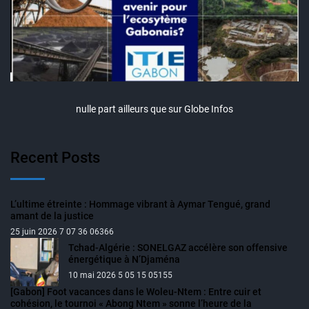
nulle part ailleurs que sur Globe Infos
Recent Posts
L’ultime étreinte : Hommage vibrant à Aymar Tengué, grand
amant de la justice
25 juin 2026 7 07 36 06366
Tchad-Algérie : SONELGAZ accélère son offensive
énergétique à N’Djaména
10 mai 2026 5 05 15 05155
[Gabon] Foot vacances dans le Woleu-Ntem : Entre cuir et
cohésion, le tournoi « Abong Ntem » sonne l’heure de la