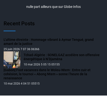
nulle part ailleurs que sur Globe Infos
Recent Posts
L’ultime étreinte : Hommage vibrant à Aymar Tengué, grand
amant de la justice
25 juin 2026 7 07 36 06366
Tchad-Algérie : SONELGAZ accélère son offensive
énergétique à N’Djaména
10 mai 2026 5 05 15 05155
[Gabon] Foot vacances dans le Woleu-Ntem : Entre cuir et
cohésion, le tournoi « Abong Ntem » sonne l’heure de la
renaissance
10 mai 2026 4 04 51 05515
Privacy
Disclaimer
About Us
Contact Us