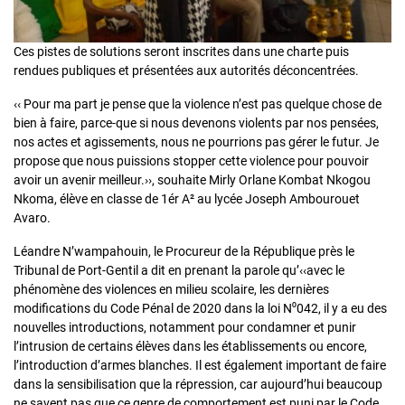
Ces pistes de solutions seront inscrites dans une charte puis
rendues publiques et présentées aux autorités déconcentrées.
‹‹ Pour ma part je pense que la violence n’est pas quelque chose de
bien à faire, parce-que si nous devenons violents par nos pensées,
nos actes et agissements, nous ne pourrions pas gérer le futur. Je
propose que nous puissions stopper cette violence pour pouvoir
avoir un avenir meilleur.››, souhaite Mirly Orlane Kombat Nkogou
Nkoma, élève en classe de 1ér A² au lycée Joseph Ambourouet
Avaro.
Léandre N’wampahouin, le Procureur de la République près le
Tribunal de Port-Gentil a dit en prenant la parole qu’‹‹avec le
phénomène des violences en milieu scolaire, les dernières
modifications du Code Pénal de 2020 dans la loi N⁰042, il y a eu des
nouvelles introductions, notamment pour condamner et punir
l’intrusion de certains élèves dans les établissements ou encore,
l’introduction d’armes blanches. Il est également important de faire
dans la sensibilisation que la répression, car aujourd’hui beaucoup
ne savent pas que ce genre de comportement est puni par le Code