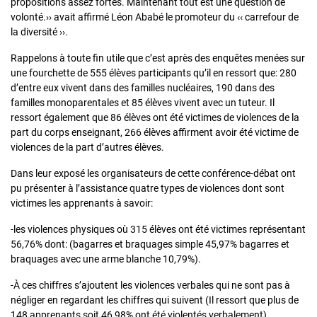
propositions assez fortes. Maintenant tout est une question de
volonté.›› avait affirmé Léon Ababé le promoteur du ‹‹ carrefour de
la diversité ››.
Rappelons à toute fin utile que c’est après des enquêtes menées sur
une fourchette de 555 élèves participants qu’il en ressort que: 280
d’entre eux vivent dans des familles nucléaires, 190 dans des
familles monoparentales et 85 élèves vivent avec un tuteur. Il
ressort également que 86 élèves ont été victimes de violences de la
part du corps enseignant, 266 élèves affirment avoir été victime de
violences de la part d’autres élèves.
Dans leur exposé les organisateurs de cette conférence-débat ont
pu présenter à l’assistance quatre types de violences dont sont
victimes les apprenants à savoir:
-les violences physiques où 315 élèves ont été victimes représentant
56,76% dont: (bagarres et braquages simple 45,97% bagarres et
braquages avec une arme blanche 10,79%).
-À ces chiffres s’ajoutent les violences verbales qui ne sont pas à
négliger en regardant les chiffres qui suivent (Il ressort que plus de
148 apprenants soit 46,98% ont été violentés verbalement).