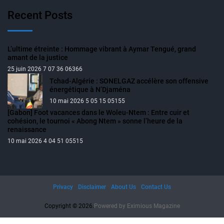
Recent Posts
L’ultime étreinte : Hommage vibrant à Aymar Tengué, grand
amant de la justice
25 juin 2026 7 07 36 06366
Tchad-Algérie : SONELGAZ accélère son offensive
énergétique à N’Djaména
10 mai 2026 5 05 15 05155
[Gabon] Foot vacances dans le Woleu-Ntem : Entre cuir et
cohésion, le tournoi « Abong Ntem » sonne l’heure de la
renaissance
10 mai 2026 4 04 51 05515
Privacy
Disclaimer
About Us
Contact Us
Copyright © 2026.
Powered by
Eximious Magazine