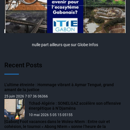
nulle part ailleurs que sur Globe Infos
Recent Posts
L’ultime étreinte : Hommage vibrant à Aymar Tengué, grand
amant de la justice
25 juin 2026 7 07 36 06366
Tchad-Algérie : SONELGAZ accélère son offensive
énergétique à N’Djaména
10 mai 2026 5 05 15 05155
[Gabon] Foot vacances dans le Woleu-Ntem : Entre cuir et
cohésion, le tournoi « Abong Ntem » sonne l’heure de la