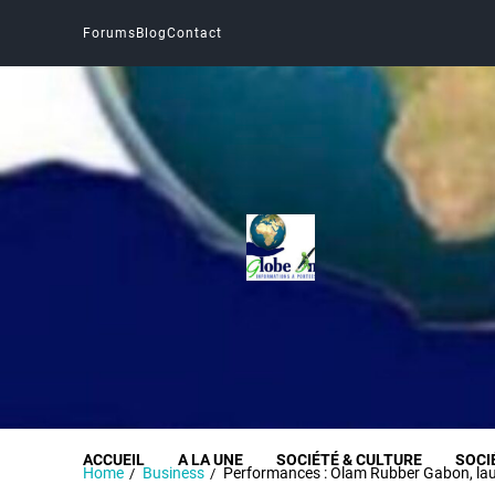
Forums
Blog
Contact
Globe Infos
INFORMER SANS DÉFORMER
ACCUEIL
A LA UNE
SOCIÉTÉ & CULTURE
SOCI
Home
Business
Performances : Olam Rubber Gabon, la