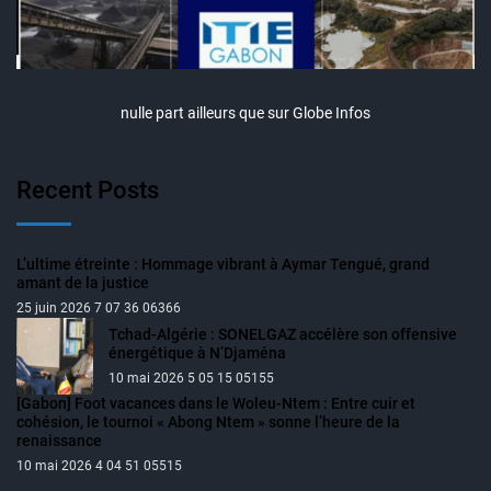
nulle part ailleurs que sur Globe Infos
Recent Posts
L’ultime étreinte : Hommage vibrant à Aymar Tengué, grand
amant de la justice
25 juin 2026 7 07 36 06366
Tchad-Algérie : SONELGAZ accélère son offensive
énergétique à N’Djaména
10 mai 2026 5 05 15 05155
[Gabon] Foot vacances dans le Woleu-Ntem : Entre cuir et
cohésion, le tournoi « Abong Ntem » sonne l’heure de la
renaissance
10 mai 2026 4 04 51 05515