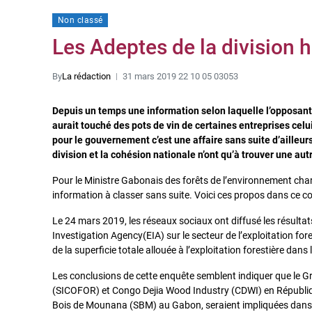
Non classé
Les Adeptes de la division 
By
La rédaction
31 mars 2019 22 10 05 03053
Depuis un temps une information selon laquelle l’opposant
aurait touché des pots de vin de certaines entreprises celui 
pour le gouvernement c’est une affaire sans suite d’ailleur
division et la cohésion nationale n’ont qu’à trouver une au
Pour le Ministre Gabonais des forêts de l’environnement c
information à classer sans suite. Voici ces propos dans ce
Le 24 mars 2019, les réseaux sociaux ont diffusé les résult
Investigation Agency(EIA) sur le secteur de l’exploitation f
de la superficie totale allouée à l’exploitation forestière dan
Les conclusions de cette enquête semblent indiquer que le Gro
(SICOFOR) et Congo Dejia Wood Industry (CDWI) en Républiq
Bois de Mounana (SBM) au Gabon, seraient impliquées dans la 