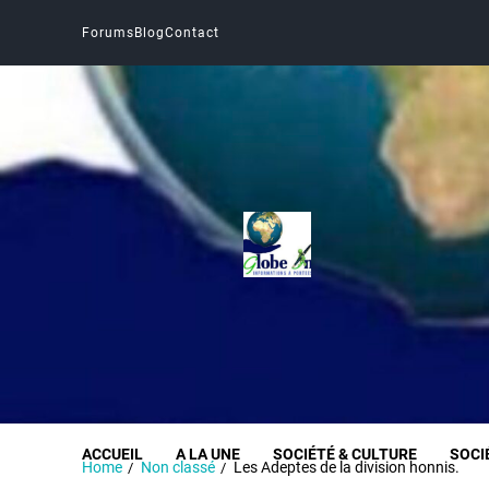
Forums
Blog
Contact
Globe Infos
INFORMER SANS DÉFORMER
ACCUEIL
A LA UNE
SOCIÉTÉ & CULTURE
SOCI
Home
Non classé
Les Adeptes de la division honnis.