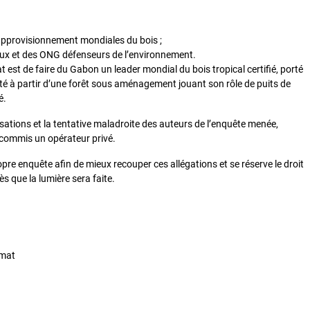
d’approvisionnement mondiales du bois ;
raux et des ONG défenseurs de l’environnement.
t est de faire du Gabon un leader mondial du bois tropical certifié, porté
ité à partir d’une forêt sous aménagement jouant son rôle de puits de
é.
tions et la tentative maladroite des auteurs de l’enquête menée,
t commis un opérateur privé.
re enquête afin de mieux recouper ces allégations et se réserve le droit
s que la lumière sera faite.
imat