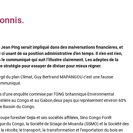
honnis.
 Jean Ping serait impliqué dans des malversations financières, et
ci usant de sa position administrative d’en temps. Il n’en est rien,
s le communiqué qui suit l’illustre clairement. Les adeptes de la
tre stratégie pour essayer de diviser pour mieux régner.
hargé du plan Climat, Guy Bertrand MAPANGOU c’est une fausse
 communiqué.
ats d’une enquête commise par l’ONG britannique Environmental
orestière au Congo et au Gabon,deux pays qui représentent environ 60%
s le Bassin du Congo.
upe forestier Dejia et ses sociétés affiliées, Sino Congo Forêt
ue du Congo, la Société de Sciage de Moanda (SSMO) et la Société des
récolte, le transport, la transformation et l’exportation du bois en