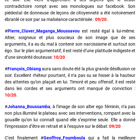
contradictoire rompt avec ses monologues sur facebook. Son
piédestal de donneuse de leçons de citoyenneté a été notoirement
ébranlé ce soir par sa malséance caractérisée :
09/20
.
#
Pierre_Claver_Maganga_Moussavou
est resté égal à lui-même.
Altier, soigneux et plus soucieux de son image que de ses
arguments, il a eu du mal à contenir son narcissisme et surtout son
égo. Sur le plan argumentatif, il est resté d’une platitude indigeste et
d’une sincérité douteuse:
10/20
#
François_Obiang
aura sans doute été la plus grande désillusion ce
soir. Excellent rhéteur pourtant, il n’a pas su se hisser à la hauteur
des attentes qu’on plaçait en lui. Timoré et peu offensif, il est resté
dans les cordes et ses arguments ont manqué de conviction :
10/20
.
#
Johanna_Boussamba
, à l’image de son alter ego féminin, n’a pas
non plus illuminé le plateau avec ses interventions, rompant avec la
gouaille qu’on lui connaît quand elle s’exprime seule. Elle a donné
l’impression d’être en retrait et à l’esquive sur le débat:
09/20
C’est finalement #
Geoffroy_Foumboula
qui a fait la meilleure