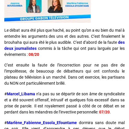
Le débat aura été plus que haché, au point qu’on a eu bien du mal à
entendre les arguments des uns et des autres. C’est finalement le
brouhaha qui aura été le plus audible. C’est d’abord de la faute
des
deux journalistes
commis à la tâche qui ont paru largués par les
évènements :
08/20
C’est ensuite la faute de l’incorrection pour ne pas dire de
l’impolitesse, de beaucoup de débatteurs qui ont confondu le
plateau de télévision à un marché. Dans cet exercice, les partisans
du NON ont particulièrement brillé.
#
Marcel_Libama
n’a pas su se départir de son âme de syndicaliste
et a été souvent offensif, intrusif et quelques fois excessif dans sa
prise de parole. Il est royalement passé à côté de ce débat en se
perdant dans les méandres de l’invective personnelle:
07/20
.
#
Marlène_Fabienne_Essola_Efountame
dormira sans doute mal
ce soir. Elle vient d’apprendre à ses dépens que le débat