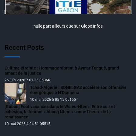
nulle part ailleurs que sur Globe Infos
Recent Posts
L’ultime étreinte : Hommage vibrant à Aymar Tengué, grand
amant de la justice
25 juin 2026 7 07 36 06366
Tchad-Algérie : SONELGAZ accélère son offensive
énergétique à N’Djaména
10 mai 2026 5 05 15 05155
[Gabon] Foot vacances dans le Woleu-Ntem : Entre cuir et
cohésion, le tournoi « Abong Ntem » sonne l’heure de la
renaissance
10 mai 2026 4 04 51 05515