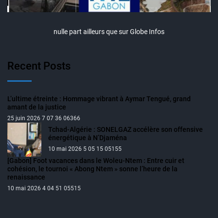
nulle part ailleurs que sur Globe Infos
Recent Posts
L’ultime étreinte : Hommage vibrant à Aymar Tengué, grand
amant de la justice
25 juin 2026 7 07 36 06366
Tchad-Algérie : SONELGAZ accélère son offensive
énergétique à N’Djaména
10 mai 2026 5 05 15 05155
[Gabon] Foot vacances dans le Woleu-Ntem : Entre cuir et
cohésion, le tournoi « Abong Ntem » sonne l’heure de la
renaissance
10 mai 2026 4 04 51 05515