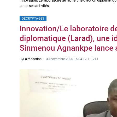
Innovation/Le laboratoire de recherche d’action diplomatiq
lance ses activités.
DÉCRYPTAGES
Innovation/Le laboratoire d
diplomatique (Larad), une i
Sinmenou Agnankpe lance se
By
La rédaction
30 novembre 2020 16 04 12 111211