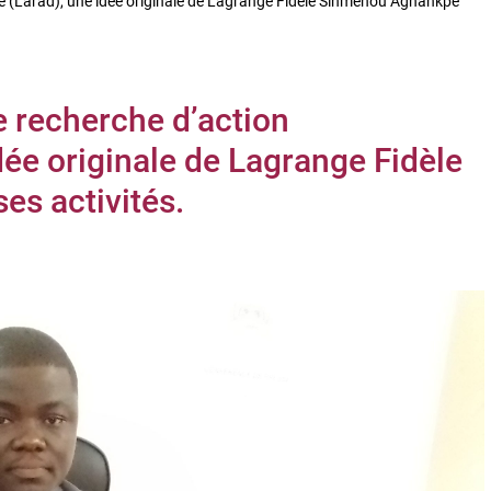
ue (Larad), une idée originale de Lagrange Fidèle Sinmenou Agnankpe
e recherche d’action
dée originale de Lagrange Fidèle
s activités.