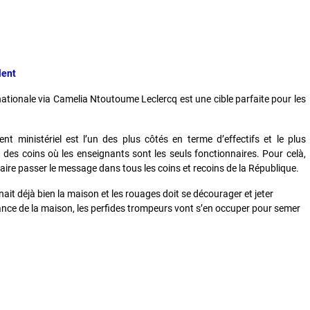
llent
 nationale via Camelia Ntoutoume Leclercq est une cible parfaite pour les
nt ministériel est l’un des plus côtés en terme d’effectifs et le plus
y a des coins où les enseignants sont les seuls fonctionnaires. Pour celà,
faire passer le message dans tous les coins et recoins de la République.
t déjà bien la maison et les rouages doit se décourager et jeter
ce de la maison, les perfides trompeurs vont s’en occuper pour semer