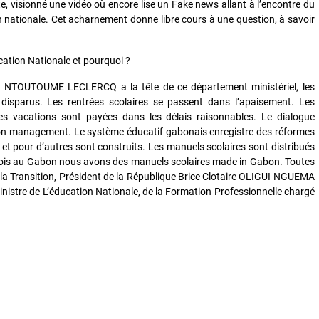
te, visionné une vidéo où encore lise un Fake news allant à l’encontre du
 nationale. Cet acharnement donne libre cours à une question, à savoir
ucation Nationale et pourquoi ?
lia NTOUTOUME LECLERCQ a la tête de ce département ministériel, les
sparus. Les rentrées scolaires se passent dans l’apaisement. Les
s vacations sont payées dans les délais raisonnables. Le dialogue
son management. Le système éducatif gabonais enregistre des réformes
s et pour d’autres sont construits. Les manuels scolaires sont distribués
 fois au Gabon nous avons des manuels scolaires made in Gabon. Toutes
 la Transition, Président de la République Brice Clotaire OLIGUI NGUEMA
inistre de L’éducation Nationale, de la Formation Professionnelle chargé