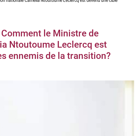
ion nationale Camelia Ntoutoume Leclercq est devenu une cible
 Comment le Ministre de
lia Ntoutoume Leclercq est
es ennemis de la transition?