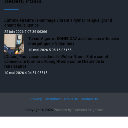
Recent Posts
L’ultime étreinte : Hommage vibrant à Aymar Tengué, grand
amant de la justice
25 juin 2026 7 07 36 06366
Tchad-Algérie : SONELGAZ accélère son offensive
énergétique à N’Djaména
10 mai 2026 5 05 15 05155
[Gabon] Foot vacances dans le Woleu-Ntem : Entre cuir et
cohésion, le tournoi « Abong Ntem » sonne l’heure de la
renaissance
10 mai 2026 4 04 51 05515
Privacy
Disclaimer
About Us
Contact Us
Copyright © 2026.
Powered by
Eximious Magazine