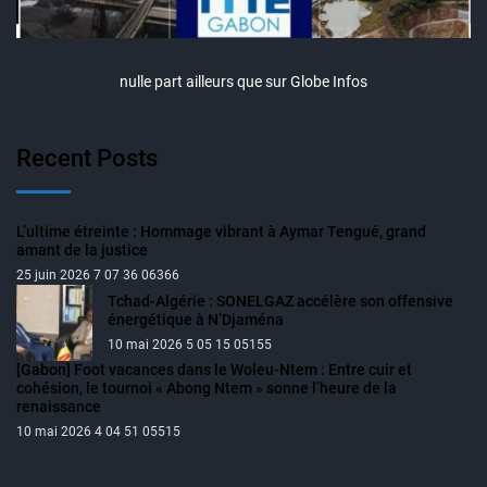
nulle part ailleurs que sur Globe Infos
Recent Posts
L’ultime étreinte : Hommage vibrant à Aymar Tengué, grand
amant de la justice
25 juin 2026 7 07 36 06366
Tchad-Algérie : SONELGAZ accélère son offensive
énergétique à N’Djaména
10 mai 2026 5 05 15 05155
[Gabon] Foot vacances dans le Woleu-Ntem : Entre cuir et
cohésion, le tournoi « Abong Ntem » sonne l’heure de la
renaissance
10 mai 2026 4 04 51 05515