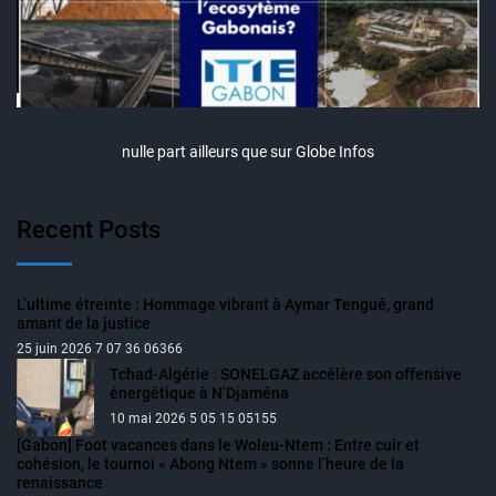
nulle part ailleurs que sur Globe Infos
Recent Posts
L’ultime étreinte : Hommage vibrant à Aymar Tengué, grand
amant de la justice
25 juin 2026 7 07 36 06366
Tchad-Algérie : SONELGAZ accélère son offensive
énergétique à N’Djaména
10 mai 2026 5 05 15 05155
[Gabon] Foot vacances dans le Woleu-Ntem : Entre cuir et
cohésion, le tournoi « Abong Ntem » sonne l’heure de la
renaissance