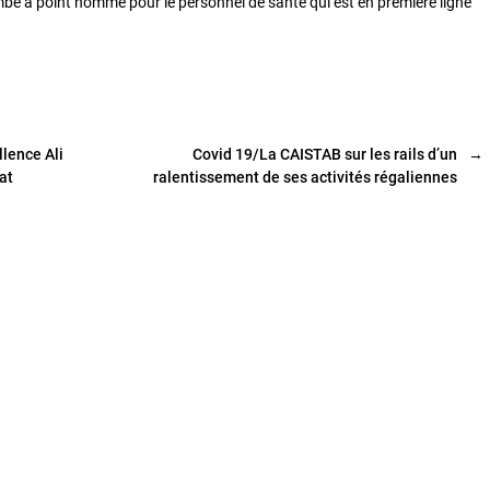
ombe à point nommé pour le personnel de santé qui est en première ligne
llence Ali
Covid 19/La CAISTAB sur les rails d’un
→
at
ralentissement de ses activités régaliennes