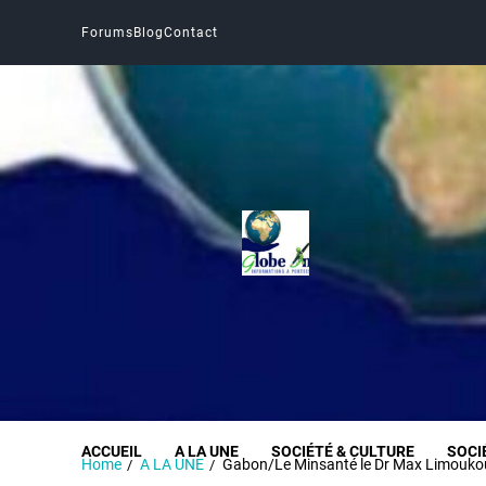
Forums
Blog
Contact
Globe Infos
INFORMER SANS DÉFORMER
ACCUEIL
A LA UNE
SOCIÉTÉ & CULTURE
SOCI
Home
A LA UNE
Gabon/Le Minsanté le Dr Max Limoukou 