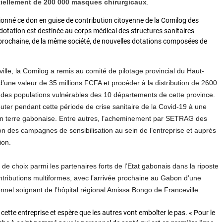
tiellement de 200 000 masques chirurgicaux
.
tionné ce don en guise de contribution citoyenne de la Comilog des
dotation est destinée au corps médical des structures sanitaires
 prochaine, de la même société, de nouvelles dotations composées de
ville, la Comilog a remis au comité de pilotage provincial du Haut-
une valeur de 35 millions FCFA et procéder à la distribution de 2600
it des populations vulnérables des 10 départements de cette province.
ter pendant cette période de crise sanitaire de la Covid-19 à une
 en terre gabonaise. Entre autres, l’acheminement par SETRAG des
tion des campagnes de sensibilisation au sein de l’entreprise et auprès
ion.
e choix parmi les partenaires forts de l’Etat gabonais dans la riposte
ntributions multiformes, avec l’arrivée prochaine au Gabon d’une
nel soignant de l’hôpital régional Amissa Bongo de Franceville.
 cette entreprise et espère que les autres vont emboîter le pas. « Pour le