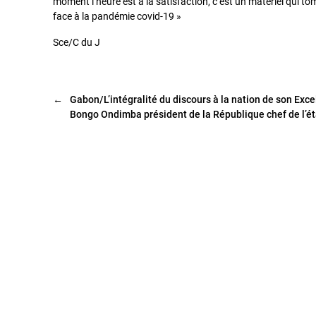
moment l’heure est à la satisfaction, c’est un matériel qui t
face à la pandémie covid-19 »
Sce/C du J
←
Gabon/L’intégralité du discours à la nation de son Exce
Bongo Ondimba président de la République chef de l’ét