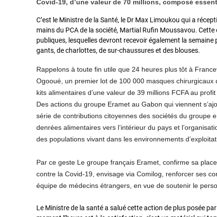
Covid-19, d’une valeur de 70 millions, composé essen
C’est le Ministre de la Santé, le Dr Max Limoukou qui a récep
mains du PCA de la société, Martial Rufin Moussavou. Cette 
publiques, lesquelles devront recevoir également la semaine
gants, de charlottes, de sur-chaussures et des blouses.
Rappelons à toute fin utile que 24 heures plus tôt à France
Ogooué, un premier lot de 100 000 masques chirurgicaux d’
kits alimentaires d’une valeur de 39 millions FCFA au prof
Des actions du groupe Eramet au Gabon qui viennent s’ajou
série de contributions citoyennes des sociétés du groupe
denrées alimentaires vers l’intérieur du pays et l’organisa
des populations vivant dans les environnements d’exploitat
Par ce geste Le groupe français Eramet, confirme sa place d
contre la Covid-19, envisage via Comilog, renforcer ses co
équipe de médecins étrangers, en vue de soutenir le person
Le Ministre de la santé a salué cette action de plus posée par