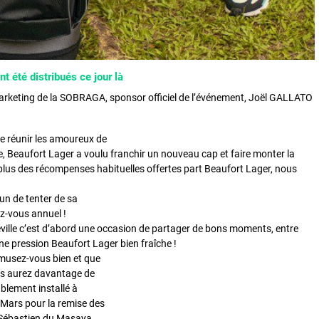
nt été distribués ce jour là
Marketing de la SOBRAGA, sponsor officiel de l’événement, Joël GALLATO
e réunir les amoureux de
née, Beaufort Lager a voulu franchir un nouveau cap et faire monter la
en plus des récompenses habituelles offertes part Beaufort Lager, nous
cun de tenter de sa
ez-vous annuel !
ville c’est d’abord une occasion de partager de bons moments, entre
e pression Beaufort Lager bien fraîche !
 amusez-vous bien et que
ous aurez davantage de
blement installé à
0 Mars pour la remise des
f Sébastien du Masaya