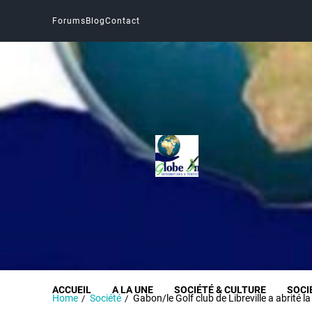
Forums
Blog
Contact
Globe Infos
INFORMER SANS DÉFORMER
ACCUEIL
A LA UNE
SOCIÉTÉ & CULTURE
SOCI
Home
Société
Gabon/le Golf club de Libreville a abrité 