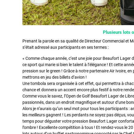
Plusieurs lots o
Prenant la parole en sa qualité de Directeur Commercial et 
s’était adressé aux participants en ses termes :
« Comme chaque année, c’est une joie pour Beaufort Lager d
ce sport qui marie si bien le talent à l’élégance ! Et cette an
pression sur le green ! Grâce à notre partenaire Air Ivoire, 
mettrons en jeu des billets d’avion !
Une tombola sera organisée à cet effet, qui permettra à cha
chance et donnera un accent encore plus festif à notre rend
Comme vous le savez, l’Open de Golf Beaufort Lager de Libre
passionnés, dans un endroit magnifique et autour d’une bonn
Alors je n’aurais qu’un seul mot pour tous les participants :
les meilleurs gagnent ! Les perdants ne soyez pas déçus, v
temps pour déguster votre pression Beaufort Lager conforta
l’ombre ! Excellente compétition à tous ! Et rendez-vous le 2
lots autour d’un buffet gastronomique concocté par le Che