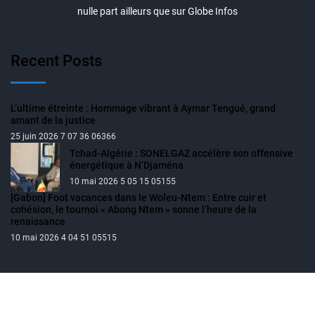
nulle part ailleurs que sur Globe Infos
Recent Posts
L’ultime étreinte : Hommage vibrant à Aymar Tengué, grand
amant de la justice
25 juin 2026 7 07 36 06366
Tchad-Algérie : SONELGAZ accélère son offensive
énergétique à N’Djaména
10 mai 2026 5 05 15 05155
[Gabon] Foot vacances dans le Woleu-Ntem : Entre cuir et
cohésion, le tournoi « Abong Ntem » sonne l’heure de la
renaissance
10 mai 2026 4 04 51 05515
Privacy
Disclaimer
About Us
Contact Us