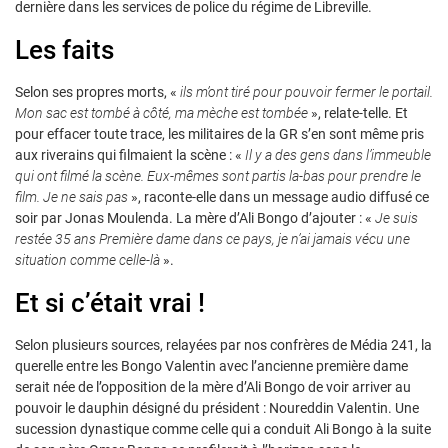
dernière dans les services de police du régime de Libreville.
Les faits
Selon ses propres morts, «
ils m’ont tiré pour pouvoir fermer le portail.
Mon sac est tombé à côté, ma mèche est tombée
», relate-telle. Et
pour effacer toute trace, les militaires de la GR s’en sont même pris
aux riverains qui filmaient la scène : «
Il y a des gens dans l’immeuble
qui ont filmé la scène. Eux-mêmes sont partis la-bas pour prendre le
film. Je ne sais pas
», raconte-elle dans un message audio diffusé ce
soir par Jonas Moulenda. La mère d’Ali Bongo d’ajouter : «
Je suis
restée 35 ans Première dame dans ce pays, je n’ai jamais vécu une
situation comme celle-là
».
Et si c’était vrai !
Selon plusieurs sources, relayées par nos confrères de Média 241, la
querelle entre les Bongo Valentin avec l’ancienne première dame
serait née de l’opposition de la mère d’Ali Bongo de voir arriver au
pouvoir le dauphin désigné du président : Noureddin Valentin. Une
sucession dynastique comme celle qui a conduit Ali Bongo à la suite