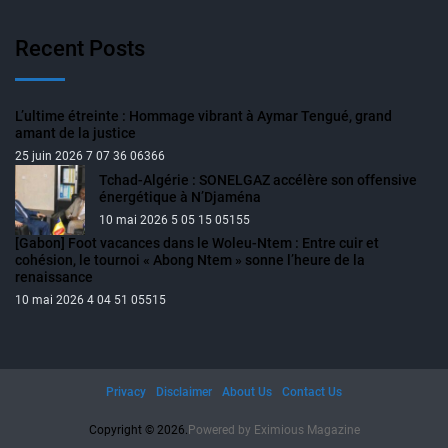
Recent Posts
L’ultime étreinte : Hommage vibrant à Aymar Tengué, grand
amant de la justice
25 juin 2026 7 07 36 06366
Tchad-Algérie : SONELGAZ accélère son offensive
énergétique à N’Djaména
10 mai 2026 5 05 15 05155
[Gabon] Foot vacances dans le Woleu-Ntem : Entre cuir et
cohésion, le tournoi « Abong Ntem » sonne l’heure de la
renaissance
10 mai 2026 4 04 51 05515
Privacy
Disclaimer
About Us
Contact Us
Copyright © 2026.
Powered by
Eximious Magazine