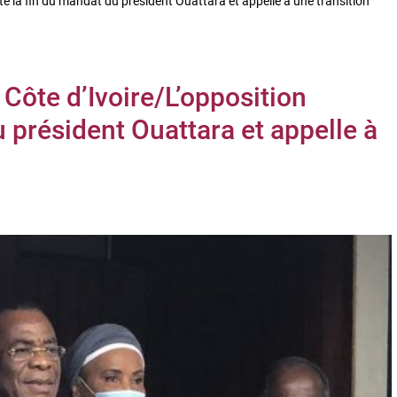
ate la fin du mandat du président Ouattara et appelle à une transition
 Côte d’Ivoire/L’opposition
 président Ouattara et appelle à