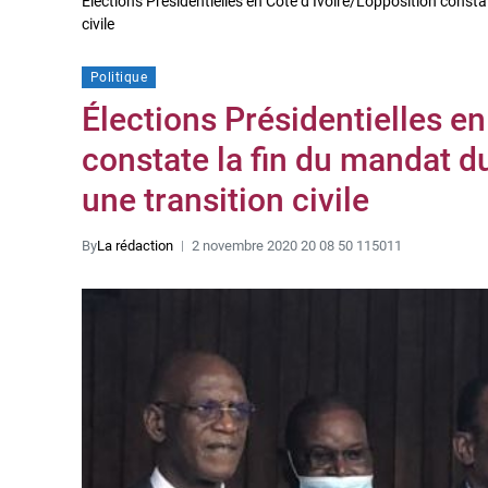
Élections Présidentielles en Côte d’Ivoire/L’opposition const
civile
Politique
Élections Présidentielles en
constate la fin du mandat du
une transition civile
By
La rédaction
2 novembre 2020 20 08 50 115011