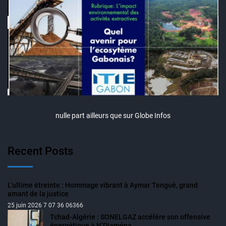
nulle part ailleurs que sur Globe Infos
Recent Posts
L’ultime étreinte : Hommage vibrant à Aymar Tengué, grand
amant de la justice
25 juin 2026 7 07 36 06366
Tchad-Algérie : SONELGAZ accélère son offensive
énergétique à N’Djaména