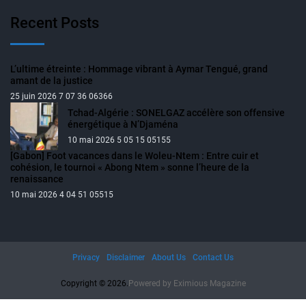
Recent Posts
L’ultime étreinte : Hommage vibrant à Aymar Tengué, grand
amant de la justice
25 juin 2026 7 07 36 06366
Tchad-Algérie : SONELGAZ accélère son offensive
énergétique à N’Djaména
10 mai 2026 5 05 15 05155
[Gabon] Foot vacances dans le Woleu-Ntem : Entre cuir et
cohésion, le tournoi « Abong Ntem » sonne l’heure de la
renaissance
10 mai 2026 4 04 51 05515
Privacy
Disclaimer
About Us
Contact Us
Copyright © 2026.
Powered by
Eximious Magazine