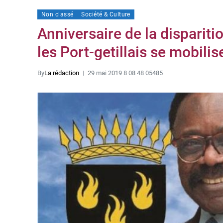
Non classé
Société & Culture
Anniversaire de la dispari
les Port-getillais se mobilis
By
La rédaction
29 mai 2019 8 08 48 05485