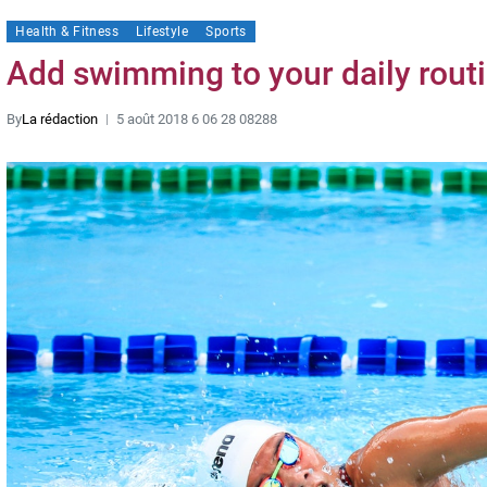
Health & Fitness
Lifestyle
Sports
Add swimming to your daily rout
By
La rédaction
5 août 2018 6 06 28 08288