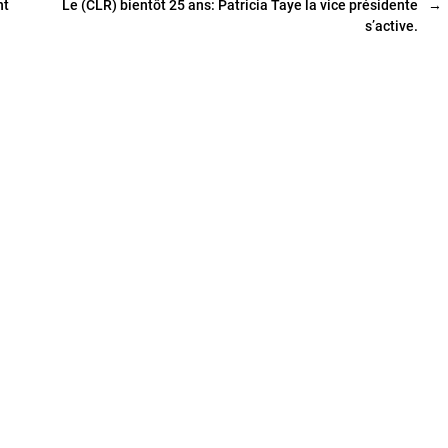
nt
Le (CLR) bientôt 25 ans: Patricia Taye la vice présidente
→
s’active.