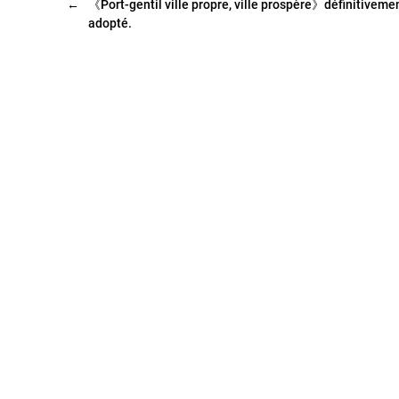
←
《Port-gentil ville propre, ville prospère》définitiveme
adopté.