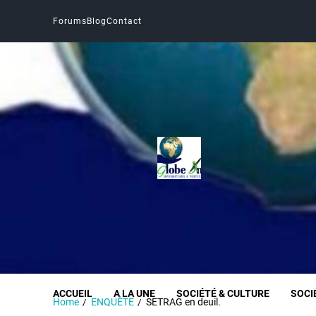
Forums
Blog
Contact
Globe Infos
INFORMER SANS DÉFORMER
ACCUEIL
A LA UNE
SOCIÉTÉ & CULTURE
SOCI
Home
ENQUÊTE
SETRAG en deuil.