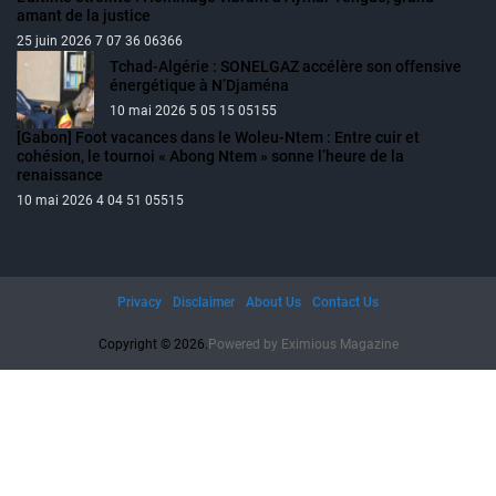
amant de la justice
25 juin 2026 7 07 36 06366
Tchad-Algérie : SONELGAZ accélère son offensive
énergétique à N’Djaména
10 mai 2026 5 05 15 05155
[Gabon] Foot vacances dans le Woleu-Ntem : Entre cuir et
cohésion, le tournoi « Abong Ntem » sonne l’heure de la
renaissance
10 mai 2026 4 04 51 05515
Privacy
Disclaimer
About Us
Contact Us
Copyright © 2026.
Powered by
Eximious Magazine